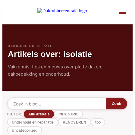
DAKRUBBERCENTRALE
Artikels over: isolatie
Vakkennis, tips en nieuws over platte daken,
dakbedekking en onderhoud.
Zoek
FILTER:
Alle artikels
INDUSTRIE
Onderhoud en reparatie
RENOVEREN
tpo
Uncategorized